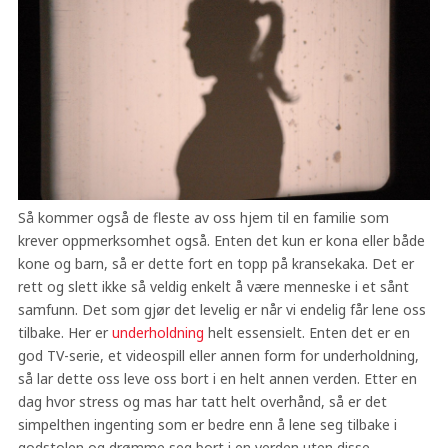
Så kommer også de fleste av oss hjem til en familie som
krever oppmerksomhet også. Enten det kun er kona eller både
kone og barn, så er dette fort en topp på kransekaka. Det er
rett og slett ikke så veldig enkelt å være menneske i et sånt
samfunn. Det som gjør det levelig er når vi endelig får lene oss
tilbake. Her er
underholdning
helt essensielt. Enten det er en
god TV-serie, et videospill eller annen form for underholdning,
så lar dette oss leve oss bort i en helt annen verden. Etter en
dag hvor stress og mas har tatt helt overhånd, så er det
simpelthen ingenting som er bedre enn å lene seg tilbake i
godstolen og drømme seg bort i en verden uten disse