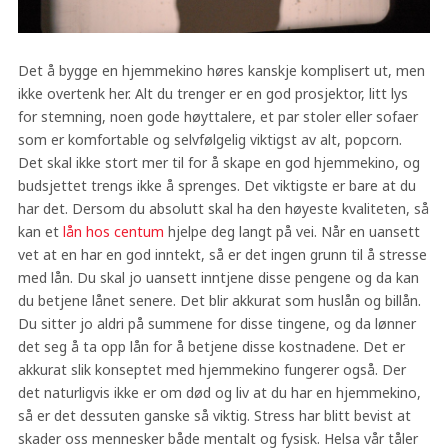
Det å bygge en hjemmekino høres kanskje komplisert ut, men
ikke overtenk her. Alt du trenger er en god prosjektor, litt lys
for stemning, noen gode høyttalere, et par stoler eller sofaer
som er komfortable og selvfølgelig viktigst av alt, popcorn.
Det skal ikke stort mer til for å skape en god hjemmekino, og
budsjettet trengs ikke å sprenges. Det viktigste er bare at du
har det. Dersom du absolutt skal ha den høyeste kvaliteten, så
kan et
lån hos centum
hjelpe deg langt på vei. Når en uansett
vet at en har en god inntekt, så er det ingen grunn til å stresse
med lån. Du skal jo uansett inntjene disse pengene og da kan
du betjene lånet senere. Det blir akkurat som huslån og billån.
Du sitter jo aldri på summene for disse tingene, og da lønner
det seg å ta opp lån for å betjene disse kostnadene. Det er
akkurat slik konseptet med hjemmekino fungerer også. Der
det naturligvis ikke er om død og liv at du har en hjemmekino,
så er det dessuten ganske så viktig. Stress har blitt bevist at
skader oss mennesker både mentalt og fysisk. Helsa vår tåler