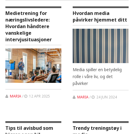
Medietrening for
Hvordan media
næringslivsledere:
påvirker hjemmet ditt
Hvordan håndtere
vanskelige
intervjusituasjoner
Media spiller en betydelig
rolle i våre liv, og det
påvirker
MARIA
/
12 APR 2025
MARIA
/
24 JUN 2024
Tips til avisbud som
Trendy treningstøy i