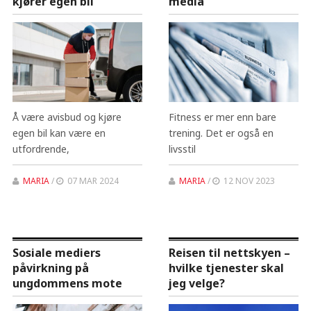
kjører egen bil
media
Å være avisbud og kjøre
Fitness er mer enn bare
egen bil kan være en
trening. Det er også en
utfordrende,
livsstil
MARIA
/
07 MAR 2024
MARIA
/
12 NOV 2023
Sosiale mediers
Reisen til nettskyen –
påvirkning på
hvilke tjenester skal
ungdommens mote
jeg velge?