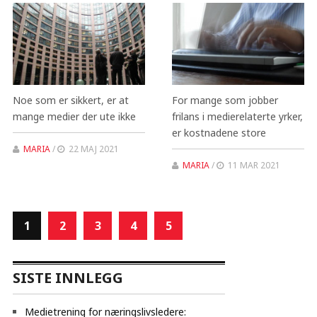
Noe som er sikkert, er at
For mange som jobber
mange medier der ute ikke
frilans i medierelaterte yrker,
er kostnadene store
MARIA
/
22 MAJ 2021
MARIA
/
11 MAR 2021
1
2
3
4
5
SISTE INNLEGG
Medietrening for næringslivsledere: